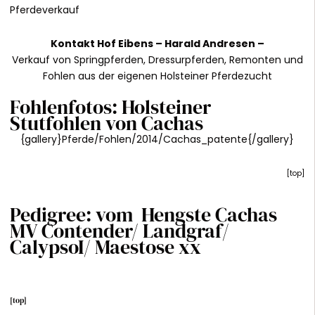
Pferdeverkauf
Kontakt
Hof Eibens –
Harald Andresen
–
Verkauf von Springpferden, Dressurpferden, Remonten und
Fohlen aus der eigenen Holsteiner Pferdezucht
Fohlenfotos: Holsteiner
Stutfohlen von Cachas
{gallery}Pferde/Fohlen/2014/Cachas_patente{/gallery}
[
top
]
Pedigree: vom Hengste Cachas
MV Contender/ Landgraf/
CalypsoI/ Maestose xx
[
top
]