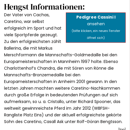
Hengst Informationen:
Der Vater von Cachas,
Pedigree Cassini I
Caretino, war selbst
ansehen
erfolgreich im Sport und hat
(bitte klicken, ein neues Fenster
viele Sportpferde gezeugt.
öffnet sich)
Zu den erfolgreichsten zählt
Ballerina, die mit Markus
Merschformann die Mannschafts-Goldmedaille bei den
Europameisterschaften in Mannheim 1997 holte. Ebenso
Charlottenhof’s Chandra, die mit Sören von Rönne die
Mannschafts-Bronzemedaille bei den
Europameisterschaften in Arnheim 2001 gewann. In den
letzten Jahren machten weitere Caretino-Nachkommen
durch große Erfolge in bedeutenden Prüfungen auf sich
aufmerksam, so u. a. Cristallo, unter Richard Spooner, das
weltweit gewinnreichste Pferd im Jahr 2012 (WBFSH-
Rangliste Platz Eins) und der aktuell erfolgreichste gekörte
Sohn des Caretino, Casall Ask unter Rolf-Göran Bengtsson.
[
top
]