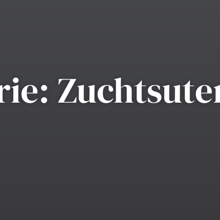
rie: Zuchtsute