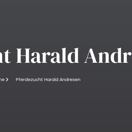
t Harald And
me
Pferdezucht Harald Andresen