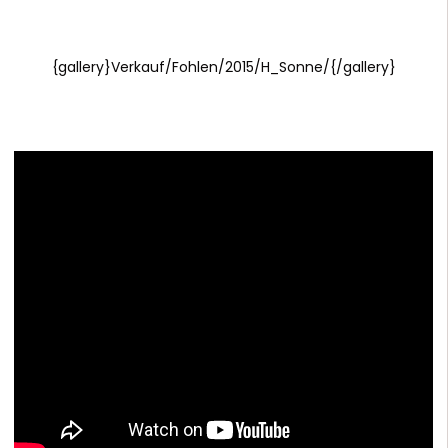
{gallery}Verkauf/Fohlen/2015/H_Sonne/{/gallery}