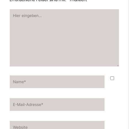
Hier
eingeben…
Name*
E-
Mail-
Adresse*
Website