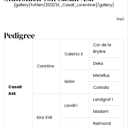
{gallery}fohlen/2013/St_Casall_Lorentine{/gallery}
[
top
]
Pedigree
Cor de la
Bryère
Caletto II
Deka
Caretino
Metellus
Isidor
Casall
Corbala
Ask
Landgraf I
Lavall I
Madam
Kira XVII
Raimond