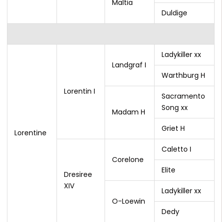
Maltia
Duldige
Ladykiller xx
Landgraf I
Warthburg H
Lorentin I
Sacramento
Song xx
Madam H
Griet H
Lorentine
Caletto I
Corelone
Elite
Dresiree
XIV
Ladykiller xx
O-Loewin
Dedy