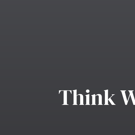
Think We