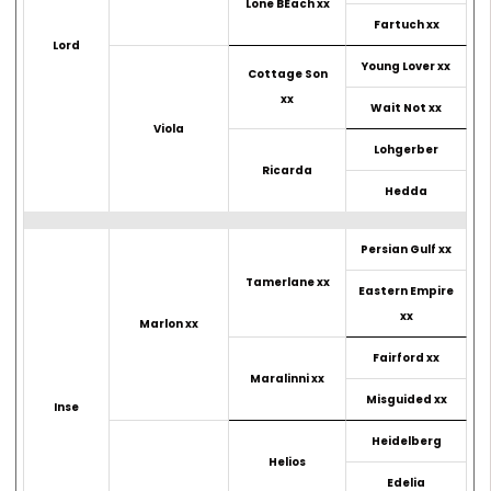
Lone BEach xx
Fartuch xx
Lord
Young Lover xx
Cottage Son
xx
Wait Not xx
Viola
Lohgerber
Ricarda
Hedda
Persian Gulf xx
Tamerlane xx
Eastern Empire
xx
Marlon xx
Fairford xx
Maralinni xx
Misguided xx
Inse
Heidelberg
Helios
Edelia