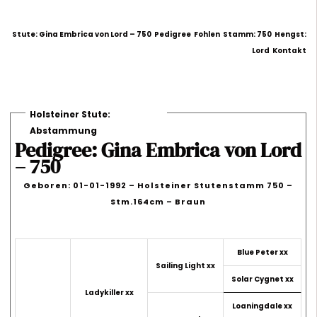
Stute: Gina Embrica von Lord – 750
Pedigree
Fohlen
Stamm: 750
Hengst:
Lord
Kontakt
Holsteiner Stute:
Abstammung
Pedigree: Gina Embrica von Lord
– 750
Geboren: 01-01-1992 – Holsteiner Stutenstamm 750 –
Stm.164cm – Braun
Blue Peter xx
Sailing Light xx
Solar Cygnet xx
Ladykiller xx
Loaningdale xx