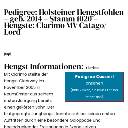
Pedigree: Holsteiner Hengstfohlen
– geb. 2014 – Stamm 1020 –
Hengste: Clarimo MV Catago/
Lord
[
top
]
Hengst Informationen:
Clarimo
Mit Clarimo stellte der
Pedigree Cassini I
Hengst Clearway im
ansehen
November 2005 in
(bitte klicken, ein neues Fenster
Neumünster aus seinem
öffnet sich)
ersten Jahrgang bereits
einen gekörten Sohn. Der
blutgeprägte Junghengst konnte sich bei seinen ersten
Auftritten durch eine besondere Galoppade und
beeindruckendes Freispringen in Szene setzen.