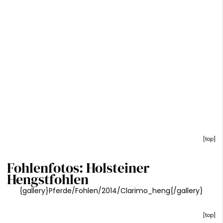
[
top
]
Fohlenfotos: Holsteiner
Hengstfohlen
{gallery}Pferde/Fohlen/2014/Clarimo_heng{/gallery}
[
top
]