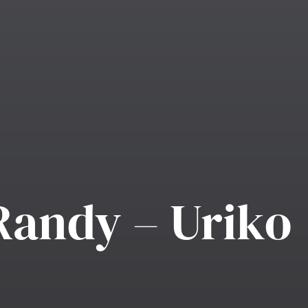
Randy – Uriko