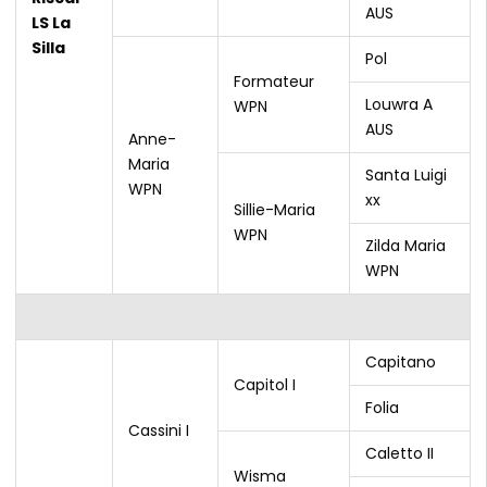
AUS
LS La
Silla
Pol
Formateur
Louwra A
WPN
AUS
Anne-
Maria
Santa Luigi
WPN
xx
Sillie-Maria
WPN
Zilda Maria
WPN
Capitano
Capitol I
Folia
Cassini I
Caletto II
Wisma