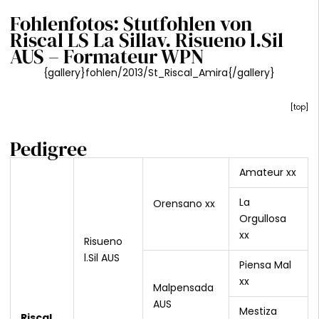
Fohlenfotos: Stutfohlen von
Riscal LS La Sillav. Risueno l.Sil
AUS – Formateur WPN
{gallery}fohlen/2013/St_Riscal_Amira{/gallery}
[
top
]
Pedigree
Amateur xx
La
Orensano xx
Orgullosa
xx
Risueno
l.Sil AUS
Piensa Mal
xx
Malpensada
AUS
Mestiza
Riscal