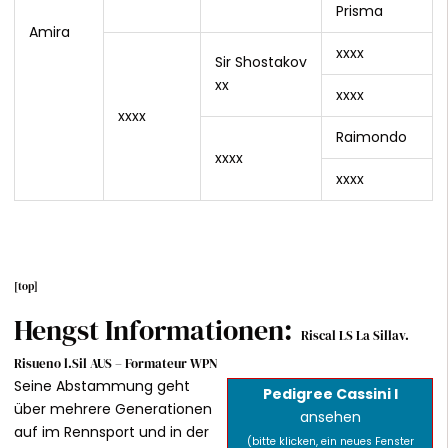
Prisma
Amira
xxxx
Sir Shostakov
xx
xxxx
xxxx
Raimondo
xxxx
xxxx
[
top
]
Hengst Informationen:
Riscal LS La Sillav.
Risueno l.Sil AUS – Formateur WPN
Seine Abstammung geht
Pedigree Cassini I
über mehrere Generationen
ansehen
auf im Rennsport und in der
(bitte klicken, ein neues Fenster