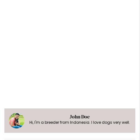
John Doe
Hi, I'm a breeder from Indonesia. I love dogs very well.