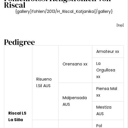
Riscal
{gallery}fohlen/2013/H_Riscal_Katjanika{/gallery}
[
top
]
Pedigree
Amateur xx
La
Orensano xx
Orgullosa
xx
Risueno
l.Sil AUS
Piensa Mal
xx
Malpensada
AUS
Mestiza
Riscal LS
AUS
La Silla
Pol