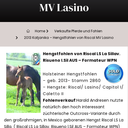
MV Lasino
Home
Verkaufte Pferde und Fohlen
2013 Katjanika – Hengstfohlen von Riscal MV Lasino
Hengstfohlen von Riscal LS La Sillav.
Risueno l.Sil AUS – Formateur WPN
Holsteiner Hengstfohlen
– geb. 2013- Stamm 2860
– Hengste: Riscal/ Lasino/ Capitol I/
Caletto II
Fohlenverkauf
:Harald Andresen nutzte
natürlich den hoch interessant
züchterische Outcross-Variante durch
den großrahmigen, in Mexico geborenen Hengst Riscal LS La
Silla. ( Riscal LS La Sillav. Risueno l.Sil AUS – Formateur WPN)