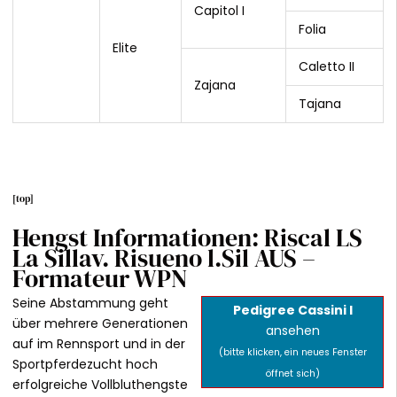
Capitol I
Folia
Elite
Caletto II
Zajana
Tajana
[
top
]
Hengst Informationen: Riscal LS
La Sillav. Risueno l.Sil AUS –
Formateur WPN
Seine Abstammung geht
Pedigree Cassini I
über mehrere Generationen
ansehen
auf im Rennsport und in der
(bitte klicken, ein neues Fenster
Sportpferdezucht hoch
öffnet sich)
erfolgreiche Vollbluthengste