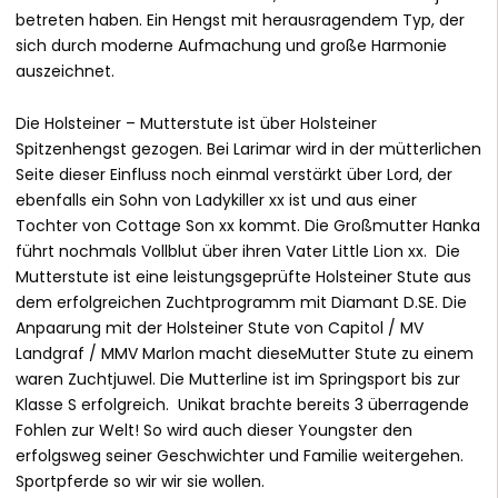
betreten haben. Ein Hengst mit herausragendem Typ, der
sich durch moderne Aufmachung und große Harmonie
auszeichnet.
Die Holsteiner – Mutterstute ist über Holsteiner
Spitzenhengst gezogen. Bei Larimar wird in der mütterlichen
Seite dieser Einfluss noch einmal verstärkt über Lord, der
ebenfalls ein Sohn von Ladykiller xx ist und aus einer
Tochter von Cottage Son xx kommt. Die Großmutter Hanka
führt nochmals Vollblut über ihren Vater Little Lion xx. Die
Mutterstute ist eine leistungsgeprüfte Holsteiner Stute aus
dem erfolgreichen Zuchtprogramm mit
Diamant
D.SE. Die
Anpaarung mit der Holsteiner Stute von Capitol / MV
Landgraf / MMV Marlon macht dieseMutter
Stute
zu einem
waren Zuchtjuwel. Die Mutterline ist im Springsport bis zur
Klasse
S erfolgreich.
Unikat
brachte bereits 3 überragende
Fohlen
zur Welt! So wird auch dieser Youngster den
erfolgsweg seiner Geschwichter und Familie weitergehen.
Sportpferde so wir wir sie wollen.