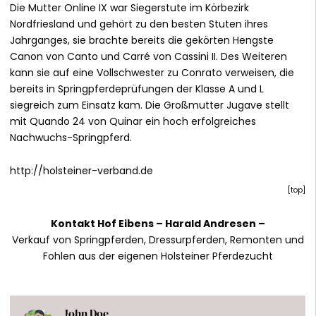
Die Mutter Online IX war Siegerstute im Körbezirk
Nordfriesland und gehört zu den besten Stuten ihres
Jahrganges, sie brachte bereits die gekörten Hengste
Canon von Canto und Carré von Cassini II. Des Weiteren
kann sie auf eine Vollschwester zu Conrato verweisen, die
bereits in Springpferdeprüfungen der Klasse A und L
siegreich zum Einsatz kam. Die Großmutter Jugave stellt
mit Quando 24 von Quinar ein hoch erfolgreiches
Nachwuchs-Springpferd.
http://holsteiner-verband.de
[
top
]
Kontakt Hof Eibens –
Harald Andresen
–
Verkauf von Springpferden, Dressurpferden, Remonten und
Fohlen aus der eigenen Holsteiner Pferdezucht
John Doe