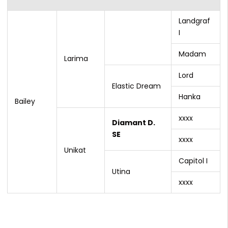
Landgraf
Lavall
I
II
Madam
Larima
Lord
Elastic Dream
Hanka
Bailey
xxxx
Diamant D.
SE
xxxx
Unikat
Capitol I
Utina
xxxx