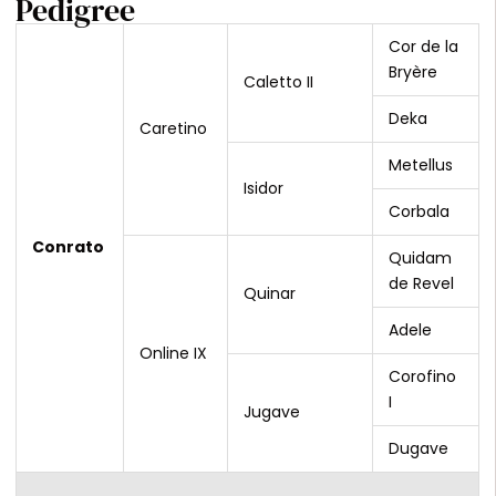
Pedigree
Cor de la
Bryère
Caletto II
Deka
Caretino
Metellus
Isidor
Corbala
Conrato
Quidam
de Revel
Quinar
Adele
Online IX
Corofino
I
Jugave
Dugave