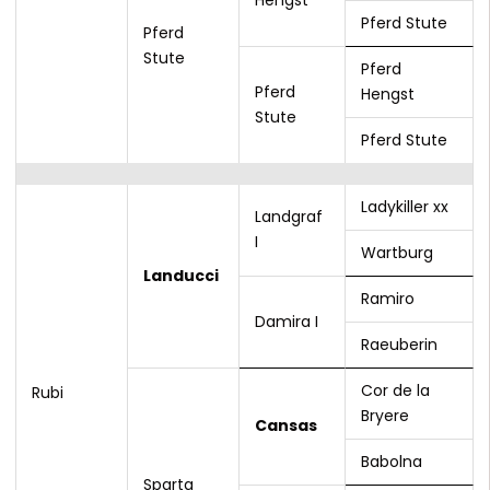
Hengst
Pferd Stute
Pferd
Stute
Pferd
Pferd
Hengst
Stute
Pferd Stute
Ladykiller xx
Landgraf
I
Wartburg
Landucci
Ramiro
Damira I
Raeuberin
Cor de la
Rubi
Bryere
Cansas
Babolna
Sparta