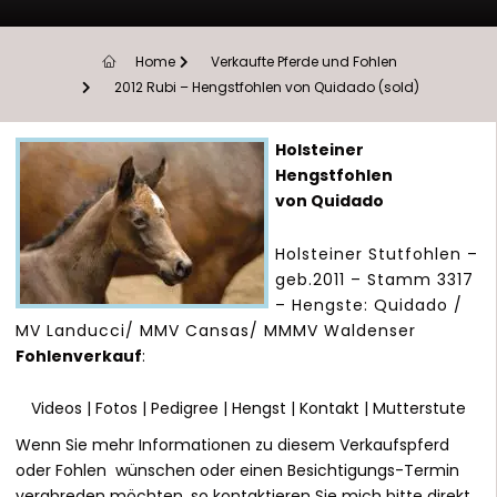
Home
Verkaufte Pferde und Fohlen
2012 Rubi – Hengstfohlen von Quidado (sold)
Holsteiner
Hengstfohlen
von Quidado
Holsteiner Stutfohlen –
geb.2011 – Stamm 3317
– Hengste: Quidado /
MV Landucci/ MMV Cansas/ MMMV Waldenser
Fohlenverkauf
:
Videos
|
Fotos
|
Pedigree
|
Hengst
|
Kontakt
|
Mutterstute
Wenn Sie mehr Informationen zu diesem Verkaufspferd
oder Fohlen wünschen oder einen Besichtigungs-Termin
verabreden möchten, so kontaktieren Sie mich bitte direkt