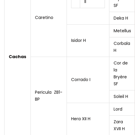
II
SF
Caretino
Deka H
Metellus
Isidor H
Corbala
H
Cachas
Cor de
la
Bryère
Corrado I
SF
Pericula ZB1-
Soleil H
BP
Lord
Hera XII H
Zara
XVII H