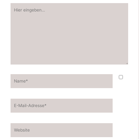
Hier
eingeben…
Name*
E-
Mail-
Adresse*
Website